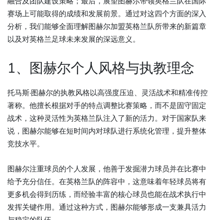
融合及团队建设策略；最后，展望图赫尔带领英格兰队在国际
赛场上可能取得的成绩和发展前景。通过对这四个方面的深入
分析，我们能够全面理解图赫尔加盟英格兰队所带来的新篇章
以及对英格兰足球未来发展的深远意义。
1、图赫尔个人风格与执教理念
托马斯·图赫尔的执教风格以高强度压迫、灵活战术和精准传控
著称。他擅长根据对手的特点调整比赛策略，而不是固守固定
战术，这种灵活性为英格兰队注入了新的活力。对于国家队来
说，图赫尔能够在短时间内对球队进行系统化管理，提升整体
竞技水平。
图赫尔注重球员的个人发展，他善于发掘潜力球员并在比赛中
给予充分信任。在英格兰队的阵容中，这意味着年轻球员将有
更多机会得到历练，而经验丰富的核心球员也能在战术执行中
发挥关键作用。通过这种方式，图赫尔能够形成一支兼具活力