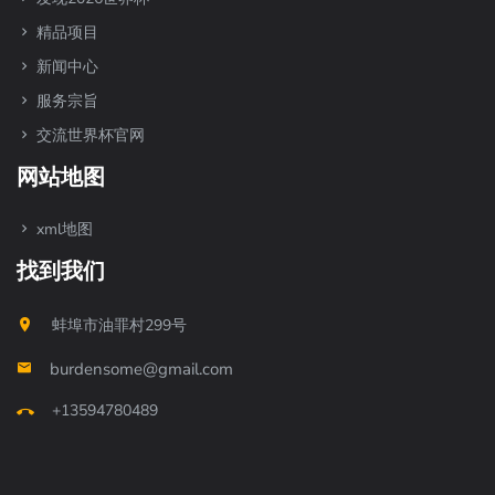
精品项目
新闻中心
服务宗旨
交流世界杯官网
网站地图
xml地图
找到我们
蚌埠市油罪村299号
burdensome@gmail.com
+13594780489