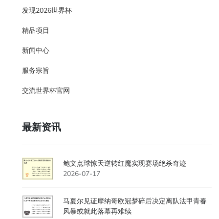
发现2026世界杯
精品项目
新闻中心
服务宗旨
交流世界杯官网
最新资讯
鲍文点球惊天逆转红魔实现赛场绝杀奇迹
2026-07-17
马夏尔见证摩纳哥欧冠梦碎后决定离队法甲青春
风暴或就此落幕再难续