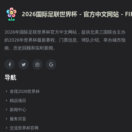
2026年国际足联世界杯官方中文网站，提供北美三国联合主办
的2026年世界杯最新赛程、门票信息、球队介绍、举办城市指
南、历史回顾和实时新闻。
导航
发现2026世界杯
精品项目
新闻中心
服务宗旨
交流世界杯官网