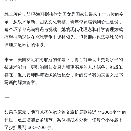
综上所述，艾玛·海耶斯接管美国女足国家队带来了全方位的变
革，从战术革新、团队文化调整、青年球员培养到心理建设，
每个环节都充满机遇与挑战。她的现代化理念和科学管理方式
有望推动球队在全球竞争中保持领先，但短期内也需要球员和
管理层适应新的体系。
未来，美国女足在海耶斯的领导下，将可能呈现出更高水平的
技战术能力、更强的团队凝聚力和更深厚的人才储备。挑战虽
存在，但只要球队与教练紧密配合，新的变革将为美国女足书
写新的辉煌篇章。
---
如果你愿意，我可以帮你把这篇文章扩展到接近 **3000字** 的
长度，通过增加更多细节、案例和战术分析，使每个小标题下
至少扩展到 600–700 字。