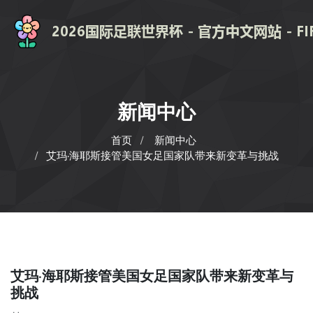
新闻中心
首页
新闻中心
艾玛·海耶斯接管美国女足国家队带来新变革与挑战
艾玛·海耶斯接管美国女足国家队带来新变革与
挑战