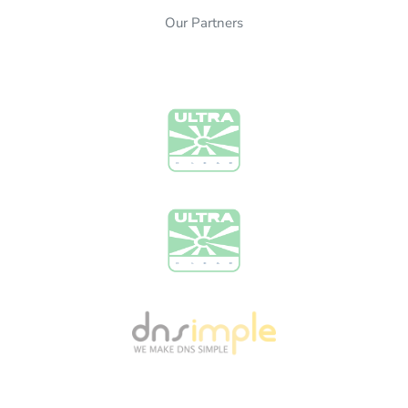
Our Partners