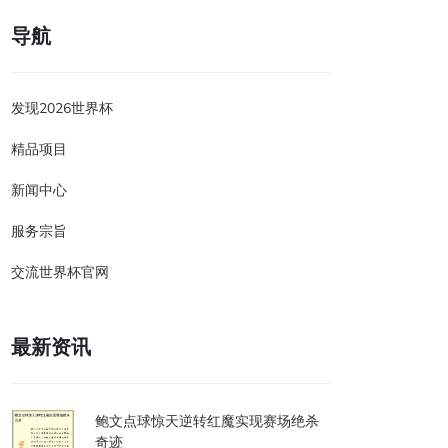
导航
发现2026世界杯
精品项目
新闻中心
服务宗旨
交流世界杯官网
最新资讯
鲍文点球惊天逆转红魔实现赛场绝杀
奇迹