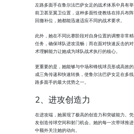
左路多面手在鲁尔法巴萨女足的战术体系中具有举
前卫甚至翼卫位置，这种多面性使教练在排兵布阵
回撤补位，她都能迅速适应不同的战术要求。
此外，她在不同比赛阶段对自身位置的调整非常精
任务，确保球队进攻流畅；而在面对快速反击的对
术理解能力让她成为球队战术执行的核心。
更重要的是，她能够与中场和锋线球员形成高效的
成三角传递和快速转换，使鲁尔法巴萨女足在多线
路多面手的最大优势之一。
2、进攻创造力
在进攻端，她展现了极高的创造力和突破能力。凭
友创造传球空间和射门机会。她的每一次带球推进
中额外关注她的动向。