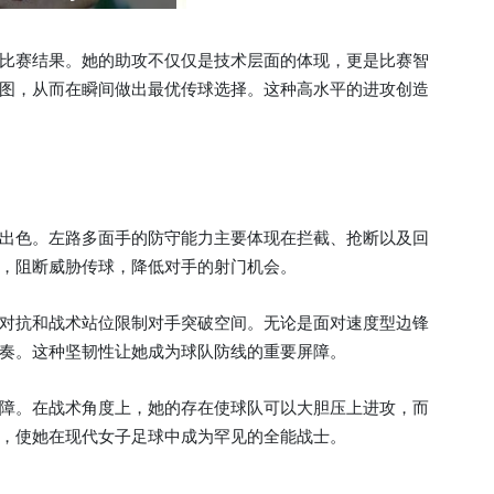
比赛结果。她的助攻不仅仅是技术层面的体现，更是比赛智
图，从而在瞬间做出最优传球选择。这种高水平的进攻创造
出色。左路多面手的防守能力主要体现在拦截、抢断以及回
，阻断威胁传球，降低对手的射门机会。
对抗和战术站位限制对手突破空间。无论是面对速度型边锋
奏。这种坚韧性让她成为球队防线的重要屏障。
障。在战术角度上，她的存在使球队可以大胆压上进攻，而
，使她在现代女子足球中成为罕见的全能战士。