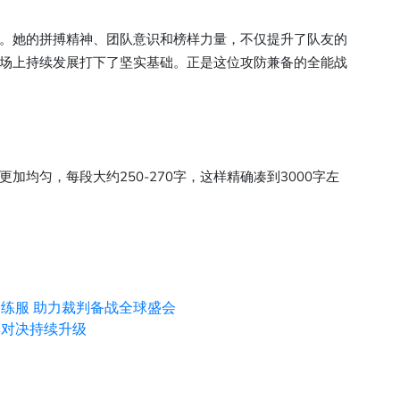
。她的拼搏精神、团队意识和榜样力量，不仅提升了队友的
场上持续发展打下了坚实基础。正是这位攻防兼备的全能战
均匀，每段大约250-270字，这样精确凑到3000字左
训练服 助力裁判备战全球盛会
彩对决持续升级