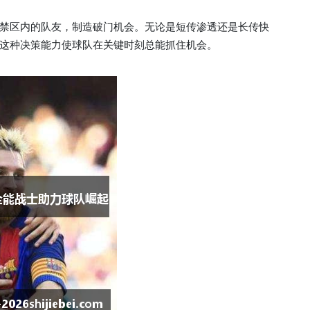
禁区内的队友，制造破门机会。无论是短传渗透还是长传快
这种决策能力使球队在关键时刻总能抓住机会。