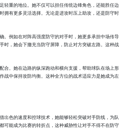
足轻重的地位。她不仅可以担任传统边锋角色，还能胜任边
时拥有更多灵活选择。无论是进攻时压上助攻，还是防守时
确。例如在对阵高强度防守的对手时，她更多承担中场传导
手时，她会下撤充当防守屏障，防止对方突破左路。这种战
配合。她在边路的纵深跑动和横向支援，帮助球队在场上形
作战中保持攻防均衡。这种全方位的战术适应力是她成为左
借出色的速度和控球技术，她能够轻松突破对手防线，为队
都可能成为比赛的转折点，这种威胁性让对手不得不在防守