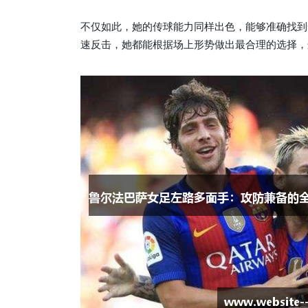
不仅如此，她的传球能力同样出色，能够准确找到
速反击，她都能根据场上形势做出最合理的选择，