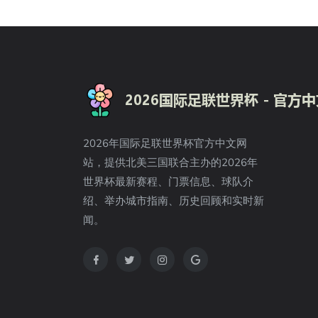
2026年国际足联世界杯官方中文网
站，提供北美三国联合主办的2026年
世界杯最新赛程、门票信息、球队介
绍、举办城市指南、历史回顾和实时新
闻。