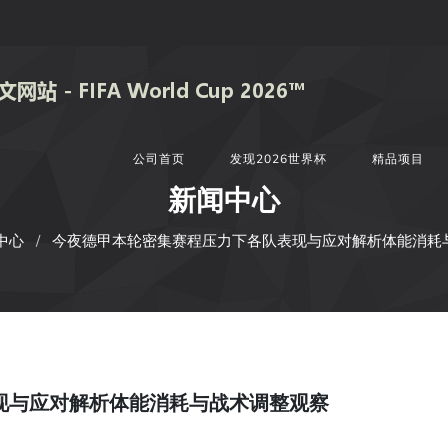
公司首页
发现2026世界杯
精品项目
新闻中心
中心
今夜德甲本轮密集赛程压力下各队表现与应对解析体能消耗
现与应对解析体能消耗与战术调整观察