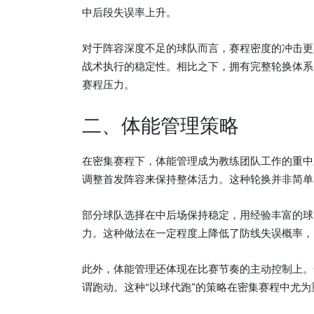
中后段失误率上升。
对于阵容深度不足的球队而言，赛程密度的冲击更
战术执行的稳定性。相比之下，拥有完整轮换体系
赛程压力。
二、体能管理策略
在密集赛程下，体能管理成为教练团队工作的重中
调整首发阵容来保持整体活力。这种轮换并非简单
部分球队选择在中后场保持稳定，用经验丰富的球
力。这种做法在一定程度上降低了防线失误概率，
此外，体能管理还体现在比赛节奏的主动控制上。
谓跑动。这种“以球代跑”的策略在密集赛程中尤