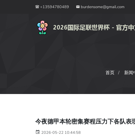
+13594780489
burdensome@gmail.com
首页
新闻
今夜德甲本轮密集赛程压力下各队表
2026-05-22 10:44:58