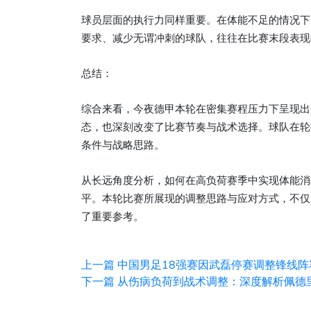
球员层面的执行力同样重要。在体能不足的情况下
要求、减少无谓冲刺的球队，往往在比赛末段表现
总结：
综合来看，今夜德甲本轮在密集赛程压力下呈现出
态，也深刻改变了比赛节奏与战术选择。球队在轮
条件与战略思路。
从长远角度分析，如何在高负荷赛季中实现体能消
平。本轮比赛所展现的调整思路与应对方式，不仅
了重要参考。
上一篇
中国男足18强赛因武磊停赛调整锋线
下一篇
从伤病负荷到战术调整：深度解析佩德