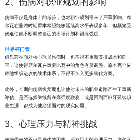
2、伤病对职业规划的影响
伤病不仅是身体上的考验，也对职业规划带来了严重影响。席
尔瓦在曼城时期原本希望能够延续高水平表现多年，但频繁受
伤迫使他不断调整自己的出场计划和训练强度。
世界杯门票
俱乐部在面对核心球员伤病时，也不得不重新安排战术和阵
容，这使得席尔瓦在重要比赛中的角色有所调整。原本完全依
赖他组织进攻的战术体系，不得不加入更多替代方案。
此外，长期的伤病恢复期也让他对未来的职业道路产生了重新
评估。是否选择继续留在高强度联赛，或是回到西班牙延续职
业生涯，都成为他必须面对的现实问题。
3、心理压力与精神挑战
伤病带来的不仅是身体的困扰，还有巨大的心理压力。席尔瓦