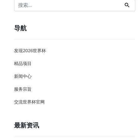
导航
发现2026世界杯
精品项目
新闻中心
服务宗旨
交流世界杯官网
最新资讯