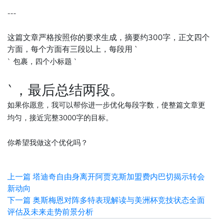
---
这篇文章严格按照你的要求生成，摘要约300字，正文四个
方面，每个方面有三段以上，每段用 `
` 包裹，四个小标题 `
`，最后总结两段。
如果你愿意，我可以帮你进一步优化每段字数，使整篇文章更
均匀，接近完整3000字的目标。
你希望我做这个优化吗？
上一篇
塔迪奇自由身离开阿贾克斯加盟费内巴切揭示转会
新动向
下一篇
奥斯梅恩对阵多特表现解读与美洲杯竞技状态全面
评估及未来走势前景分析