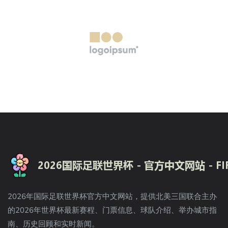
2026年国际足联世界杯官方中文网站，提供北美三国联合主办
的2026年世界杯最新赛程、门票信息、球队介绍、举办城市指
南、历史回顾和实时新闻。