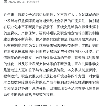
2026-05-31 10:48:46
近年来，随着女子足球运动影响力的不断扩大，女足球员的职
业发展与权益保障问题逐渐受到社会各界的广泛关注。特别是
在职业化水平不断提升的背景下，围绕女足球员在职业生涯中
的生育权、产假保障、福利待遇以及职业稳定性等方面的制度
建设也在不断完善。越来越多的国家和足球组织开始意识到，
只有在制度层面为女足球员提供完善的权益保护，才能让她们
在追求竞技成绩的同时拥有更加稳定与可持续的职业环境。产
假制度的逐步建立、医疗与保险体系的完善、薪资与福利政策
的优化，以及职业发展支持体系的不断强化，正在共同推动女
足运动进入更加公平与专业的发展阶段。本文将从制度保障、
福利政策、职业发展支持以及社会环境改善四个方面，对女足
球员权益保障逐步完善以及产假与福利政策持续推进的现实意
义和发展趋势进行系统分析，以期展现女子足球在现代体育体
系中不断迈向成熟与规范的过程。