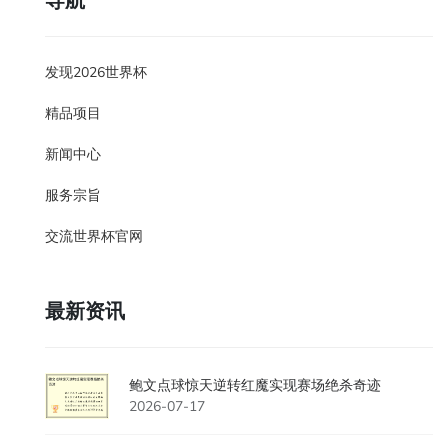
导航
发现2026世界杯
精品项目
新闻中心
服务宗旨
交流世界杯官网
最新资讯
鲍文点球惊天逆转红魔实现赛场绝杀奇迹
2026-07-17