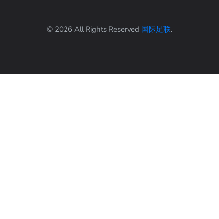
© 2026 All Rights Reserved
国际足联
.