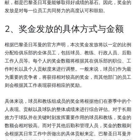
献，都是巴黎圣日耳曼能够取得好成绩的基石。因此，奖金的
发放是对每一位员工共同努力的高度认可和鼓励。
2、奖金发放的具体方式与金额
根据巴黎圣日耳曼的官方声明，本次奖金发放将以一定的比例
分配给俱乐部的全体员工，包括球员、教练、行政人员、后勤
工作人员等。每个人的奖金数额将根据其在俱乐部的职位、工
作时长以及个人贡献度来进行调整。一般来说，球员们作为最
为重要的竞争者，将获得相对较高的奖金，而其他部门的员工
则会根据其工作表现获得相应的奖励。
具体来说，球员和教练组成员的奖金将根据他们在赛季中的个
人表现、贡献以及球队的整体成绩来进行综合评估。对于长期
效力于球队并在关键时刻发挥重要作用的球员和教练，奖金的
数额会相对较高。而对于其他后勤和管理人员，奖金的数额则
会根据其日常工作中所做出的具体贡献来定。巴黎圣日耳曼并