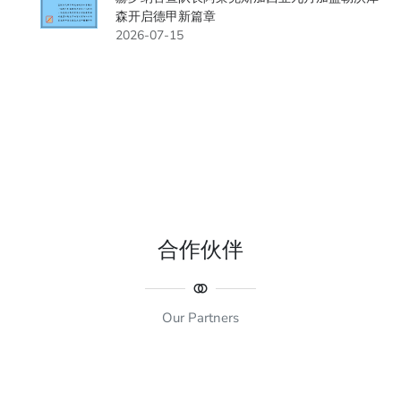
森开启德甲新篇章
2026-07-15
合作伙伴
Our Partners