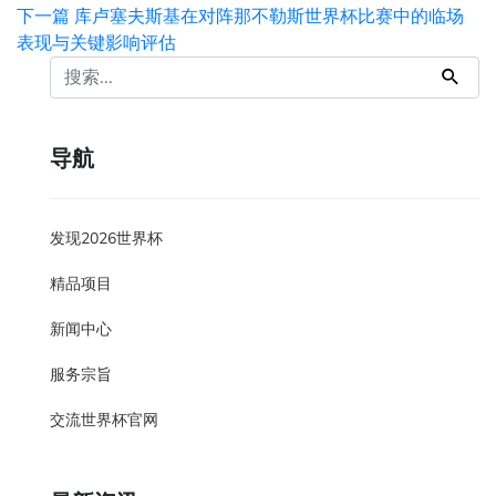
下一篇
库卢塞夫斯基在对阵那不勒斯世界杯比赛中的临场
表现与关键影响评估
导航
发现2026世界杯
精品项目
新闻中心
服务宗旨
交流世界杯官网