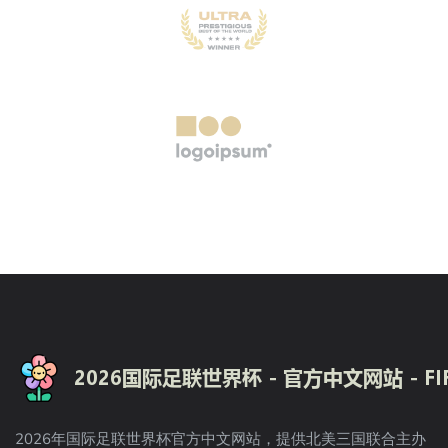
2026年国际足联世界杯官方中文网站，提供北美三国联合主办