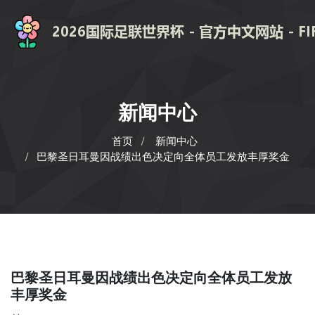
新闻中心
首页
新闻中心
巴黎圣日耳曼因战绩出色决定向全体员工发放丰厚奖金
巴黎圣日耳曼因战绩出色决定向全体员工发放
丰厚奖金