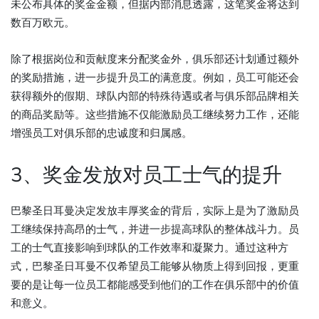
未公布具体的奖金金额，但据内部消息透露，这笔奖金将达到
数百万欧元。
除了根据岗位和贡献度来分配奖金外，俱乐部还计划通过额外
的奖励措施，进一步提升员工的满意度。例如，员工可能还会
获得额外的假期、球队内部的特殊待遇或者与俱乐部品牌相关
的商品奖励等。这些措施不仅能激励员工继续努力工作，还能
增强员工对俱乐部的忠诚度和归属感。
3、奖金发放对员工士气的提升
巴黎圣日耳曼决定发放丰厚奖金的背后，实际上是为了激励员
工继续保持高昂的士气，并进一步提高球队的整体战斗力。员
工的士气直接影响到球队的工作效率和凝聚力。通过这种方
式，巴黎圣日耳曼不仅希望员工能够从物质上得到回报，更重
要的是让每一位员工都能感受到他们的工作在俱乐部中的价值
和意义。