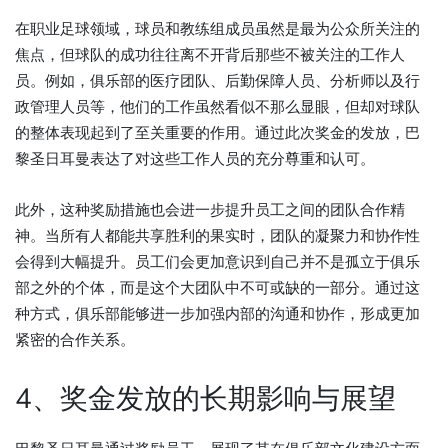
在职业足球领域，球员和教练组成员虽然是最为公众所关注的
焦点，但球队的成功往往离不开背后那些不被关注的工作人
员。例如，俱乐部的医疗团队、后勤保障人员、分析师以及行
政管理人员等，他们的工作虽然看似不那么显眼，但却对球队
的整体表现起到了至关重要的作用。通过此次奖金的发放，巴
黎圣日耳曼表达了对这些工作人员的充分尊重和认可。
此外，这种奖励措施也会进一步提升员工之间的团队合作精
神。当所有人都能共享胜利的果实时，团队的凝聚力和协作性
会得到大幅提升。员工们会更加意识到自己并不是孤立于俱乐
部之外的个体，而是这个大团队中不可或缺的一部分。通过这
种方式，俱乐部能够进一步加强内部的沟通和协作，形成更加
紧密的合作关系。
4、奖金发放的长期影响与展望