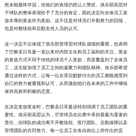
然未能最终夺冠，但他们的表现仍然让人赞叹。俱乐部高层对
于球队的整体表现给予了充分的肯定，因此决定向全体员工发
放丰厚的奖金作为奖励。这不仅是对球员们辛勤努力的回报，
也是对教练组和后勤支持人员的认可。
这一决定不仅体现了俱乐部管理层对球队成绩的重视，也表明
了巴黎圣日耳曼一直以来对内部文化和员工福利的关注。奖金
的发放方式不同于传统的球员个人奖励，而是覆盖到了全体员
工，这无疑加强了员工之间的凝聚力和团队精神。俱乐部希望
通过这样的方式，让每一位在背后默默付出的员工都能感受到
自己的努力被重视和认可，从而激励他们在未来的工作中继续
保持高效和积极的态度。
在决定发放奖金时，巴黎圣日耳曼还特别强调了员工团队的重
要性。俱乐部高层认为，尽管球员在比赛中承担着最为显著的
责任，但球队的成功离不开教练组、医疗团队、后勤保障以及
管理团队的共同努力。每一位员工在各自岗位上所作出的贡