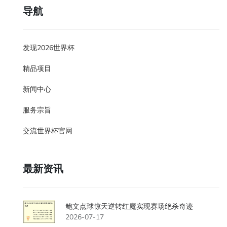
导航
发现2026世界杯
精品项目
新闻中心
服务宗旨
交流世界杯官网
最新资讯
鲍文点球惊天逆转红魔实现赛场绝杀奇迹
2026-07-17