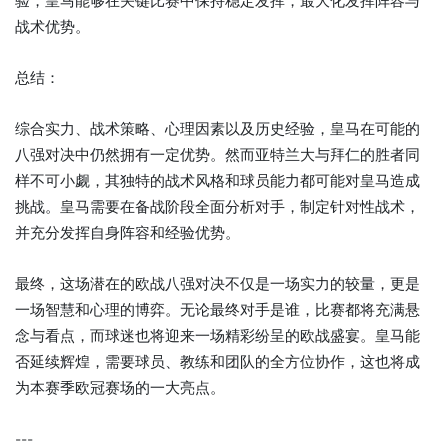
验，皇马能够在关键比赛中保持稳定发挥，最大化发挥阵容与
战术优势。
总结：
综合实力、战术策略、心理因素以及历史经验，皇马在可能的
八强对决中仍然拥有一定优势。然而亚特兰大与拜仁的胜者同
样不可小觑，其独特的战术风格和球员能力都可能对皇马造成
挑战。皇马需要在备战阶段全面分析对手，制定针对性战术，
并充分发挥自身阵容和经验优势。
最终，这场潜在的欧战八强对决不仅是一场实力的较量，更是
一场智慧和心理的博弈。无论最终对手是谁，比赛都将充满悬
念与看点，而球迷也将迎来一场精彩纷呈的欧战盛宴。皇马能
否延续辉煌，需要球员、教练和团队的全方位协作，这也将成
为本赛季欧冠赛场的一大亮点。
---