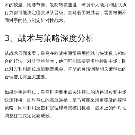
术的较量。比赛节奏、攻防转换速度、球员个人能力和团队执
行力都可能决定哪支球队晋级。皇马若面对胜者，需要根据不
同对手的特点制定针对性战术。
3、战术与策略深度分析
从战术层面来看，皇马在欧战中通常采用控球与快速反击相结
合的打法。对阵亚特兰大，他们可能需要更多地控制中场，防
止对方利用高位压迫制造机会。阵型的灵活调整和关键球员的
合理使用将至关重要。
如果对手是拜仁，皇马则需要重点关注拜仁的边路进攻和中场
快速转换。面对拜仁的高压逼抢，皇马可能采用更稳健的控球
策略，同时利用反击和定位球寻找破门机会。战术上的针对性
调整往往决定比赛成败。