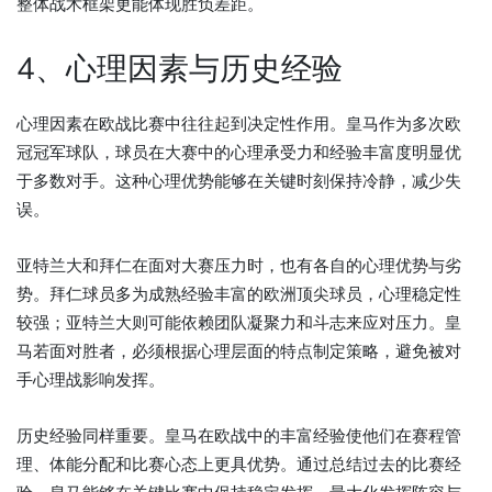
整体战术框架更能体现胜负差距。
4、心理因素与历史经验
心理因素在欧战比赛中往往起到决定性作用。皇马作为多次欧
冠冠军球队，球员在大赛中的心理承受力和经验丰富度明显优
于多数对手。这种心理优势能够在关键时刻保持冷静，减少失
误。
亚特兰大和拜仁在面对大赛压力时，也有各自的心理优势与劣
势。拜仁球员多为成熟经验丰富的欧洲顶尖球员，心理稳定性
较强；亚特兰大则可能依赖团队凝聚力和斗志来应对压力。皇
马若面对胜者，必须根据心理层面的特点制定策略，避免被对
手心理战影响发挥。
历史经验同样重要。皇马在欧战中的丰富经验使他们在赛程管
理、体能分配和比赛心态上更具优势。通过总结过去的比赛经