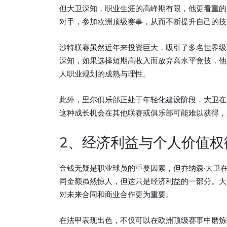
但大卫深知，职业生涯的高峰期有限，他更看重的
对手，参加欧洲顶级赛事，从而不断提升自己的技
沙特联赛虽然近年来投资巨大，吸引了多名世界级
深知，如果选择短期高收入而放弃高水平竞技，他
人职业规划的成熟与理性。
此外，里尔俱乐部正处于年轻化建设阶段，大卫在
这种成长机会在其他联赛或俱乐部可能难以获得，
2、经济利益与个人价值权
金钱无疑是职业球员的重要因素，但乔纳森·大卫
同金额虽然惊人，但这只是经济利益的一部分。大
对未来合同和商业合作更为重要。
在法甲表现出色，不仅可以在欧洲顶级赛事中磨炼