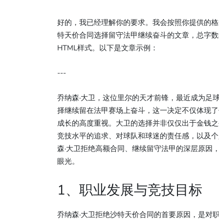
好的，我已经理解你的要求。我会按照你提供的格
特天价合同选择留守法甲继续奋斗的文章，总字数
HTML样式。以下是文章示例：
---
乔纳森·大卫，这位里尔的天才前锋，最近成为足
择继续留在法甲赛场上奋斗，这一决定不仅体现了
成长的高度重视。大卫的选择并非仅仅出于金钱之
竞技水平的追求、对球队和球迷的责任感，以及个
森·大卫拒绝高额合同、继续留守法甲的深层原因
眼光。
1、职业发展与竞技目标
乔纳森·大卫拒绝沙特天价合同的首要原因，是对