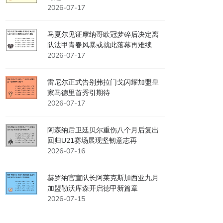
2026-07-17
马夏尔见证摩纳哥欧冠梦碎后决定离
队法甲青春风暴或就此落幕再难续
2026-07-17
雷尼尔正式告别弗拉门戈闪耀加盟皇
家马德里首秀引期待
2026-07-17
阿森纳后卫廷贝尔重伤八个月后复出
回归U21赛场展现坚韧意志再
2026-07-16
赫罗纳官宣队长阿莱克斯加西亚九月
加盟勒沃库森开启德甲新篇章
2026-07-15