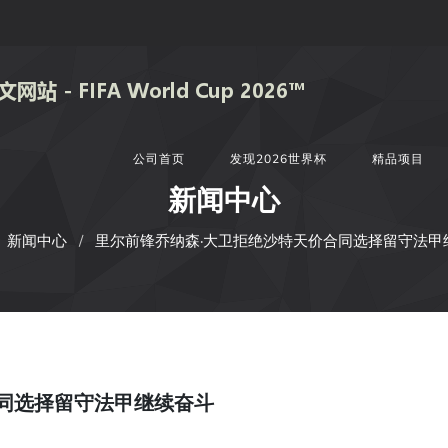
公司首页
发现2026世界杯
精品项目
新闻中心
新闻中心
里尔前锋乔纳森·大卫拒绝沙特天价合同选择留守法甲
同选择留守法甲继续奋斗