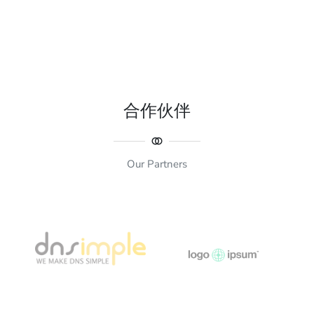
合作伙伴
Our Partners