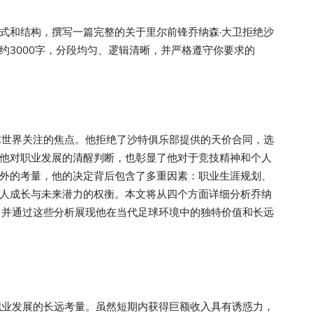
式和结构，撰写一篇完整的关于里尔前锋乔纳森·大卫拒绝沙
约3000字，分段均匀、逻辑清晰，并严格遵守你要求的
球世界关注的焦点。他拒绝了沙特俱乐部提供的天价合同，选
他对职业发展的清醒判断，也彰显了他对于竞技精神和个人
外的考量，他的决定背后包含了多重因素：职业生涯规划、
人成长与未来潜力的权衡。本文将从四个方面详细分析乔纳
，并通过这些分析展现他在当代足球环境中的独特价值和长远
职业发展的长远考量。虽然短期内获得巨额收入具有诱惑力，