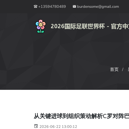
+13594780489
burdensome@gmail.com
首页
从关键进球到组织策动解析C罗对阵
2026-06-22 13:00:12