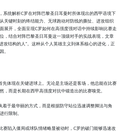
线，系统解析C罗在对阵巴黎圣日耳曼时所体现出的西甲语境下
从关键时刻的终结能力、无球跑动对防线的撕扯、进攻组织
面展开，全面呈现C罗如何在高强度强对话中持续影响比赛走
位，结合对阵巴黎圣日耳曼这一顶级对手的实战表现，文章
造进攻结构的人”。这种从个人英雄主义到体系核心的进化，正
因。
首先体现在关键进球上。无论是主场还是客场，他总能在比赛
然，而是长期在西甲高强度对抗中锻造出的比赛嗅觉。
执着于最华丽的方式，而是根据防守站位迅速调整脚法与角
进行限制。
当比赛陷入僵局或球队情绪略显被动时，C罗的破门能够迅速改