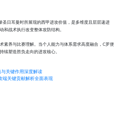
黎圣日耳曼时所展现的西甲进攻价值，是多维度且层层递进
动和战术执行改变整体攻防结构。
术素养与比赛理解。当个人能力与体系需求高度融合，C罗便
持续塑造胜负走向的进攻核心。
值与关键作用深度解读
攻端关键贡献解析全面表现