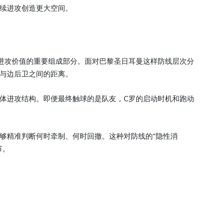
续进攻创造更大空间。
进攻价值的重要组成部分。面对巴黎圣日耳曼这样防线层次分
与边后卫之间的距离。
体进攻结构。即便最终触球的是队友，C罗的启动时机和跑动
够精准判断何时牵制、何时回撤。这种对防线的“隐性消
节。