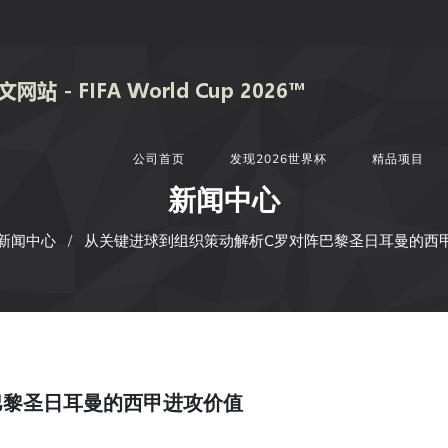
公司首页
发现2026世界杯
精品项目
新闻中心
新闻中心
从关键进球到组织策动解析C罗对阵巴黎圣日耳曼的西
巴黎圣日耳曼的西甲进攻价值