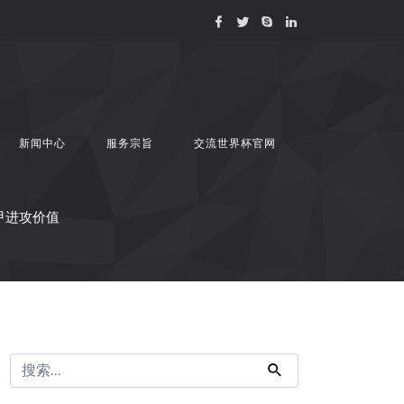
新闻中心
服务宗旨
交流世界杯官网
甲进攻价值