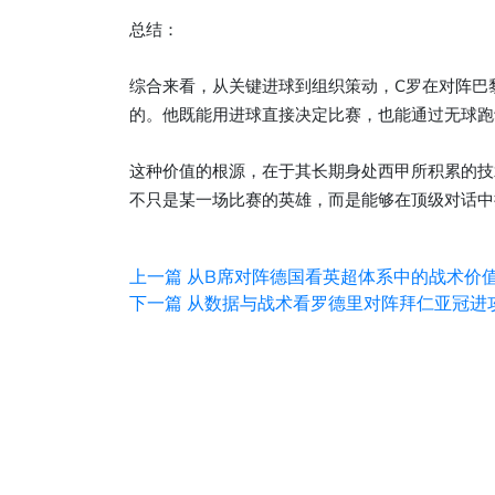
总结：
综合来看，从关键进球到组织策动，C罗在对阵巴
的。他既能用进球直接决定比赛，也能通过无球跑
这种价值的根源，在于其长期身处西甲所积累的技
不只是某一场比赛的英雄，而是能够在顶级对话中
上一篇
从B席对阵德国看英超体系中的战术价
下一篇
从数据与战术看罗德里对阵拜仁亚冠进