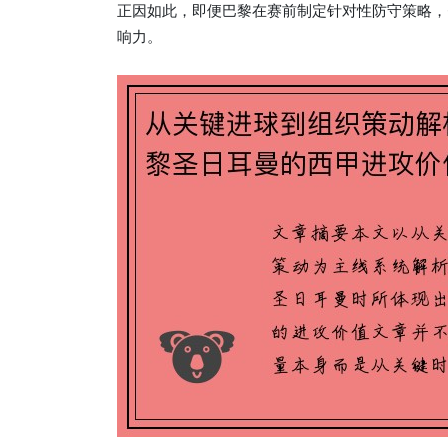
正因如此，即便巴黎在赛前制定针对性防守策略，
响力。