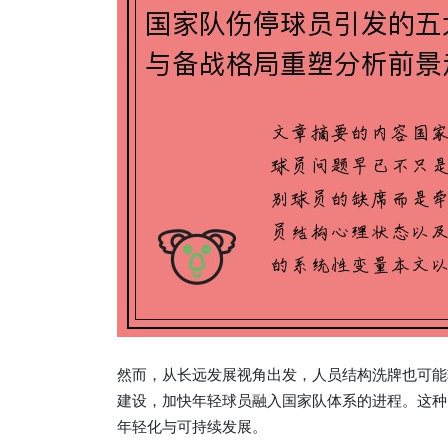
然而，从长远发展视角出发，人员结构洗牌也可能
建设，加快年轻球员融入国家队体系的进程。这种
年轻化与可持续发展。