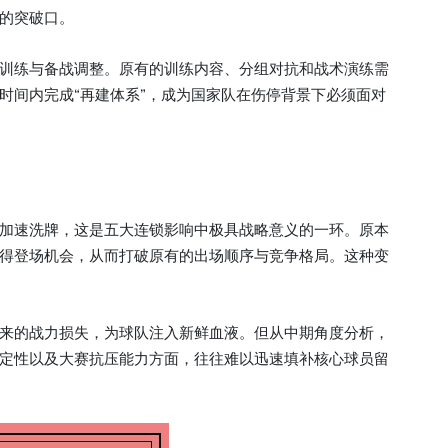
的突破口。
训练与备战调整。原有的训练内容、分组对抗和战术演练需
时间内完成“再建体系”，成为国家队在伤停背景下必须面对
加速洗牌，这是五大连锁影响中极具战略意义的一环。原本
得登场机会，从而打破原有的出场顺序与竞争格局。这种变
来的战力损失，为球队注入新鲜血液。但从中期角度分析，
定性以及大赛抗压能力方面，往往难以迅速填补核心球员留