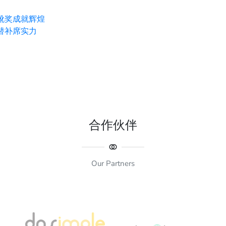
金靴奖成就辉煌
替补席实力
合作伙伴
Our Partners