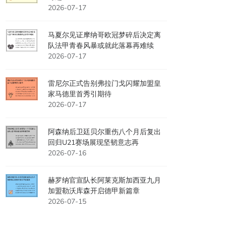
2026-07-17
马夏尔见证摩纳哥欧冠梦碎后决定离
队法甲青春风暴或就此落幕再难续
2026-07-17
雷尼尔正式告别弗拉门戈闪耀加盟皇
家马德里首秀引期待
2026-07-17
阿森纳后卫廷贝尔重伤八个月后复出
回归U21赛场展现坚韧意志再
2026-07-16
赫罗纳官宣队长阿莱克斯加西亚九月
加盟勒沃库森开启德甲新篇章
2026-07-15