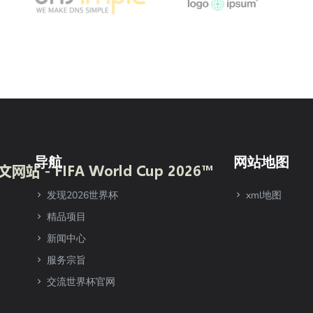
导航
网站地图
发现2026世界杯
xml地图
精品项目
新闻中心
服务宗旨
交流世界杯官网