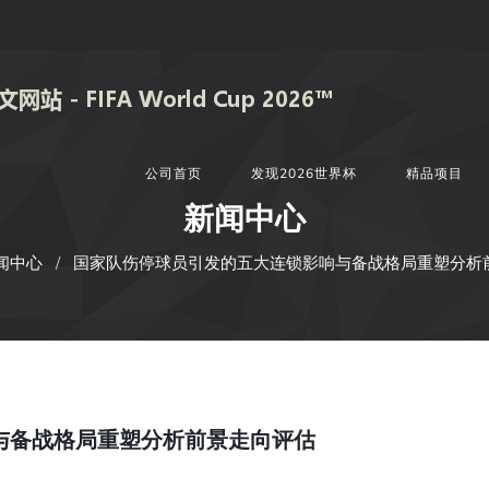
公司首页
发现2026世界杯
精品项目
新闻中心
闻中心
国家队伤停球员引发的五大连锁影响与备战格局重塑分析
与备战格局重塑分析前景走向评估