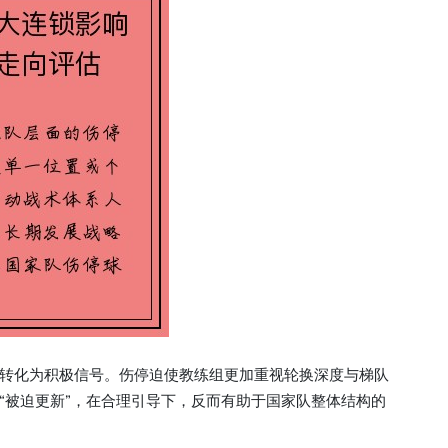
转化为积极信号。伤停迫使教练组更加重视轮换深度与梯队
“被迫更新”，在合理引导下，反而有助于国家队整体结构的