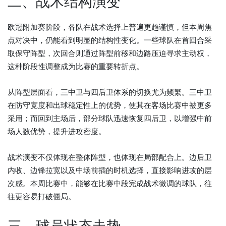
二、战术结构演变
欧冠附加赛阶段，各队在战术选择上普遍更趋谨慎，但本周焦
点对决中，仍能看到明显的结构性变化。一些球队在首回合采
取保守阵型，次回合则通过阵型前移和边路压迫寻求主动权，
这种阶段性调整成为比赛的重要转折点。
从阵型层面看，三中卫与四后卫体系的切换尤为频繁。三中卫
在防守宽度和出球稳定性上的优势，使其在客场比赛中被更多
采用；而回到主场后，部分球队迅速恢复四后卫，以增强中前
场人数优势，提升进攻密度。
战术演变不仅体现在整体阵型，也体现在局部配合上。边后卫
内收、边锋拉宽以及中场前插的时机选择，直接影响进攻的层
次感。本周比赛中，能够在比赛中段完成战术微调的球队，往
往更容易打破僵局。