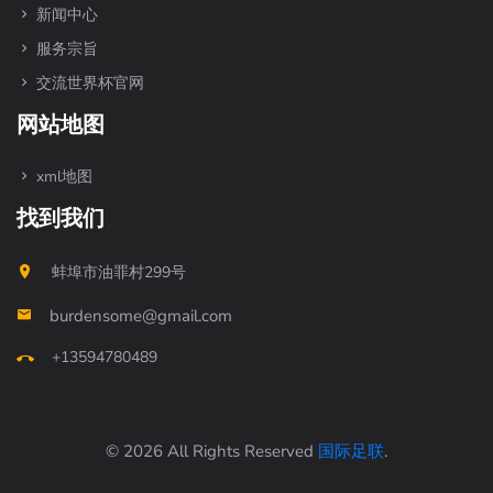
新闻中心
服务宗旨
交流世界杯官网
网站地图
xml地图
找到我们
蚌埠市油罪村299号
burdensome@gmail.com
+13594780489
© 2026 All Rights Reserved
国际足联
.