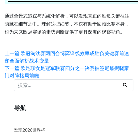
通过全景式追踪与系统化解析，可以发现真正的胜负关键往往
隐藏在细节之中。理解这些细节，不仅有助于回顾比赛本身，
也为未来欧冠赛场的走势判断提供了更具深度的观察视角。
上一篇
欧冠淘汰赛两回合博弈锋线效率成胜负关键赛前速
递全面解析战术变量
下一篇
欧足联女足冠军联赛四分之一决赛抽签尼翁揭晓豪
门对阵格局前瞻
导航
发现2026世界杯