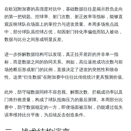
在欧冠附加赛的高强度对抗中，基础数据往往是揭示胜负走向
的第一把钥匙。控球率、射门次数、射正效率等指标，能够直
观反映球队在场面上的掌控力与进攻质量。本周多场焦点战
中，部分球队虽控球占优，却因射门转化率偏低而陷入被动，
数据与比分之间形成明显反差。
进一步拆解数据结构可以发现，真正拉开差距的并非单一指
标，而是数据之间的协同关系。例如，高位逼抢成功次数与前
场抢断后形成射门的比例，直接决定了进攻的突然性和致命
性。这类“衍生数据”在附加赛中往往比传统统计更具预测价值。
此外，防守端数据同样不容忽视。解围次数、拦截成功率以及
门将扑救质量，构成了球队抵御压力的最后屏障。本周部分比
赛中，防守数据稳定的一方，即便场面被压制，仍能通过低失
误率维持比分平衡，为后续反击创造条件。