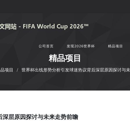
公司首页
发现2026世界杯
精品项目
精品项目
精品项目
世界杯出线形势分析引发球迷热议背后深层原因探讨与
后深层原因探讨与未来走势前瞻