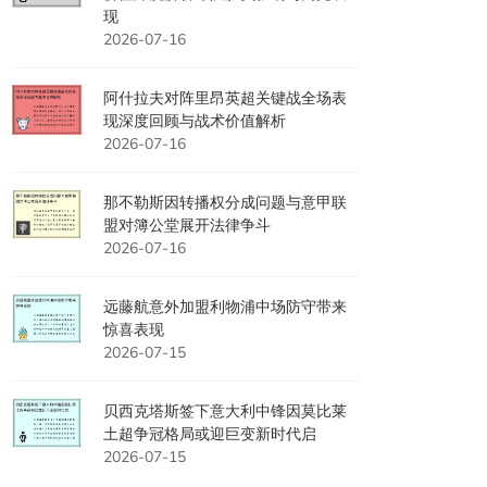
现
2026-07-16
阿什拉夫对阵里昂英超关键战全场表
现深度回顾与战术价值解析
2026-07-16
那不勒斯因转播权分成问题与意甲联
盟对簿公堂展开法律争斗
2026-07-16
远藤航意外加盟利物浦中场防守带来
惊喜表现
2026-07-15
贝西克塔斯签下意大利中锋因莫比莱
土超争冠格局或迎巨变新时代启
2026-07-15