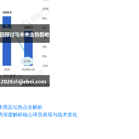
本周足坛热点全解析
势深度解析核心球员表现与战术变化