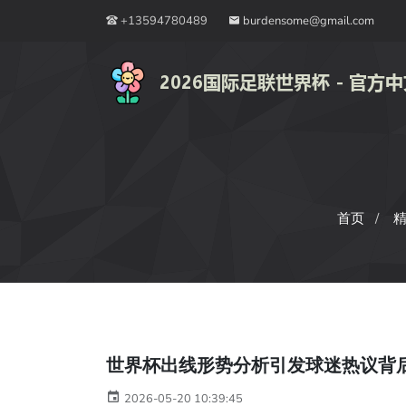
+13594780489
burdensome@gmail.com
首页
世界杯出线形势分析引发球迷热议背
2026-05-20 10:39:45