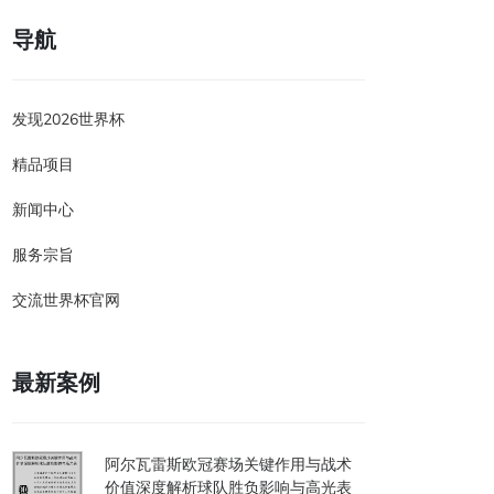
导航
发现2026世界杯
精品项目
新闻中心
服务宗旨
交流世界杯官网
最新案例
阿尔瓦雷斯欧冠赛场关键作用与战术
价值深度解析球队胜负影响与高光表