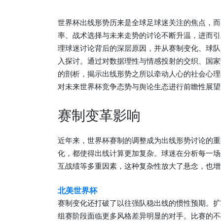
世界杯出线形势历来是全球足球迷关注的焦点，而
率、战术选择与未来走势的讨论不断升温，进而引
理球迷讨论背后的深层原因，并从赛制变化、球队
入探讨。通过对数据理性与情感投射的交织、国家
的剖析，揭示出线形势之所以牵动人心的社会心理
对未来世界杯竞争态势与舆论生态进行前瞻性展望
赛制变革影响
近年来，世界杯赛制的调整成为出线形势讨论的重
化，都使得出线计算更加复杂。球迷在分析每一场
互战绩等多重因素，这种复杂性放大了悬念，也增
北美世界杯
赛制变化还打破了以往强队稳出线的惯性预期。扩
组赛阶段面临更多风格差异明显的对手。比赛的不