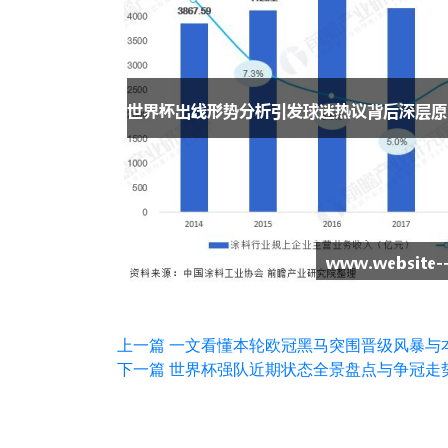
上一篇
一文看懂本轮欧冠黑马突围晋级风暴与
下一篇
世界杯强队近期状态全景盘点与争冠走