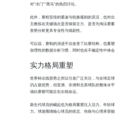
对“冷门”“黑马”的热烈讨论。
此外，赛程安排的紧凑与轮换规则的灵活，也对出
主教练在关键场次是否保留主力、是否为淘汰赛蓄
形势分析更具专业性与戏剧性。
可以说，赛制的演进不仅改变了比赛结构，也重塑
加理性的数据分析习惯，同时也在不确定性中体会
实力格局重塑
世界杯出线形势之所以引发广泛关注，与全球足球
仍占据优势，但亚洲、非洲和北美球队的整体水平
场比赛都可能左右出线命运。
新生代球员的崛起也为格局重塑注入活力。年轻球
力。球迷围绕核心球员的状态、伤病与心理承受能