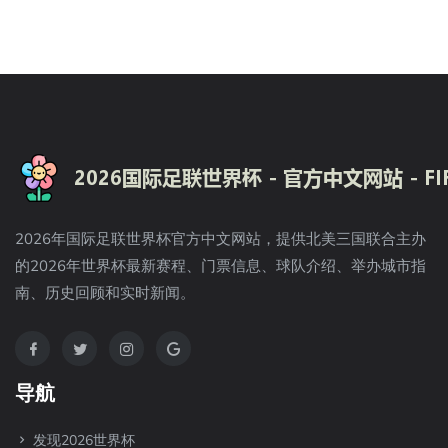
2026年国际足联世界杯官方中文网站，提供北美三国联合主办
的2026年世界杯最新赛程、门票信息、球队介绍、举办城市指
南、历史回顾和实时新闻。
导航
发现2026世界杯