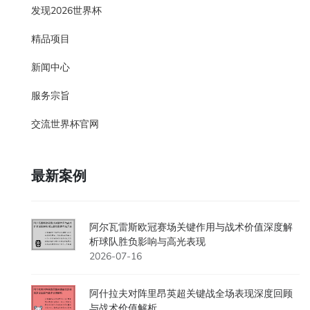
发现2026世界杯
精品项目
新闻中心
服务宗旨
交流世界杯官网
最新案例
阿尔瓦雷斯欧冠赛场关键作用与战术价值深度解
析球队胜负影响与高光表现
2026-07-16
阿什拉夫对阵里昂英超关键战全场表现深度回顾
与战术价值解析