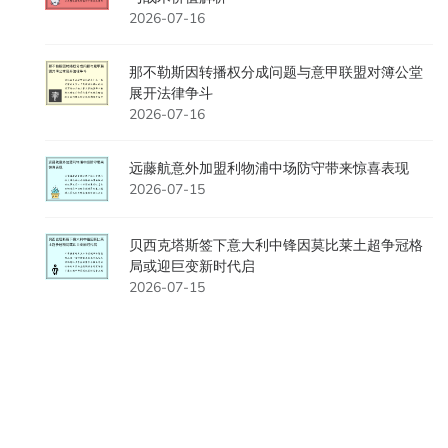
2026-07-16
那不勒斯因转播权分成问题与意甲联盟对簿公堂
展开法律争斗
2026-07-16
远藤航意外加盟利物浦中场防守带来惊喜表现
2026-07-15
贝西克塔斯签下意大利中锋因莫比莱土超争冠格
局或迎巨变新时代启
2026-07-15