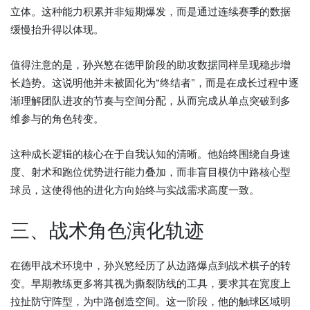
立体。这种能力积累并非短期爆发，而是通过连续赛季的数据
缓慢抬升得以体现。
值得注意的是，孙兴慜在德甲阶段的助攻数据同样呈现稳步增
长趋势。这说明他并未被固化为“终结者”，而是在成长过程中逐
渐理解团队进攻的节奏与空间分配，从而完成从单点突破到多
维参与的角色转变。
这种成长逻辑的核心在于自我认知的清晰。他始终围绕自身速
度、射术和跑位优势进行能力叠加，而非盲目模仿中路核心型
球员，这使得他的进化方向始终与实战需求高度一致。
三、战术角色演化轨迹
在德甲战术环境中，孙兴慜经历了从边路爆点到战术棋子的转
变。早期教练更多将其视为撕裂防线的工具，要求其在宽度上
拉扯防守阵型，为中路创造空间。这一阶段，他的触球区域明