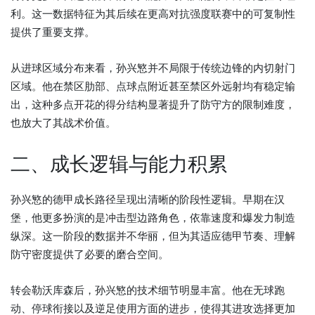
利。这一数据特征为其后续在更高对抗强度联赛中的可复制性
提供了重要支撑。
从进球区域分布来看，孙兴慜并不局限于传统边锋的内切射门
区域。他在禁区肋部、点球点附近甚至禁区外远射均有稳定输
出，这种多点开花的得分结构显著提升了防守方的限制难度，
也放大了其战术价值。
二、成长逻辑与能力积累
孙兴慜的德甲成长路径呈现出清晰的阶段性逻辑。早期在汉
堡，他更多扮演的是冲击型边路角色，依靠速度和爆发力制造
纵深。这一阶段的数据并不华丽，但为其适应德甲节奏、理解
防守密度提供了必要的磨合空间。
转会勒沃库森后，孙兴慜的技术细节明显丰富。他在无球跑
动、停球衔接以及逆足使用方面的进步，使得其进攻选择更加