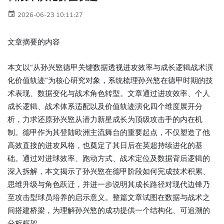
2026-06-23 10:11:27
文章摘要的内容
本文以“从孙兴慜德甲关键数据透视进攻效率与成长逻辑战术演
化价值轨迹”为核心研究对象，系统梳理孙兴慜在德甲时期的技
术表现、数据变化与战术角色转型。文章通过进攻效率、个人
成长逻辑、战术体系适配以及价值轨迹演化四个维度展开分
析，力求还原孙兴慜从潜力新星成长为顶级攻击手的内在机
制。德甲作为其登陆欧洲主流舞台的重要起点，不仅塑造了他
高效直接的进攻风格，也奠定了其日后在英超持续进化的基
础。通过对进球效率、跑动方式、战术定位及数据背后逻辑的
深入拆解，本文揭示了孙兴慜在德甲阶段如何完成技术积累、
思维升级与角色跃迁，并进一步说明其成长路径对现代边锋乃
至攻击型球员培养的启示意义。整篇文章试图在数据与战术之
间搭建桥梁，为理解孙兴慜的成功提供一个结构化、可追溯的
分析框架。