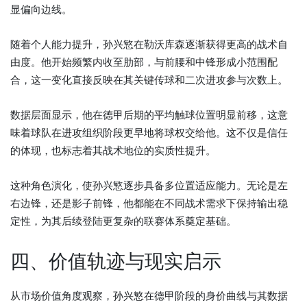
显偏向边线。
随着个人能力提升，孙兴慜在勒沃库森逐渐获得更高的战术自
由度。他开始频繁内收至肋部，与前腰和中锋形成小范围配
合，这一变化直接反映在其关键传球和二次进攻参与次数上。
数据层面显示，他在德甲后期的平均触球位置明显前移，这意
味着球队在进攻组织阶段更早地将球权交给他。这不仅是信任
的体现，也标志着其战术地位的实质性提升。
这种角色演化，使孙兴慜逐步具备多位置适应能力。无论是左
右边锋，还是影子前锋，他都能在不同战术需求下保持输出稳
定性，为其后续登陆更复杂的联赛体系奠定基础。
四、价值轨迹与现实启示
从市场价值角度观察，孙兴慜在德甲阶段的身价曲线与其数据