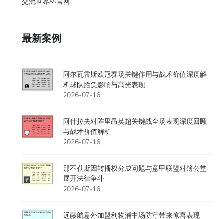
交流世界杯官网
最新案例
阿尔瓦雷斯欧冠赛场关键作用与战术价值深度解
析球队胜负影响与高光表现
2026-07-16
阿什拉夫对阵里昂英超关键战全场表现深度回顾
与战术价值解析
2026-07-16
那不勒斯因转播权分成问题与意甲联盟对簿公堂
展开法律争斗
2026-07-16
远藤航意外加盟利物浦中场防守带来惊喜表现