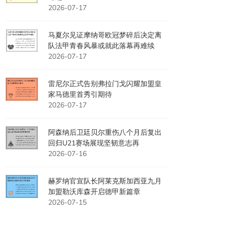
2026-07-17
马夏尔见证摩纳哥欧冠梦碎后决定离
队法甲青春风暴或就此落幕再难续
2026-07-17
雷尼尔正式告别弗拉门戈闪耀加盟皇
家马德里首秀引期待
2026-07-17
阿森纳后卫廷贝尔重伤八个月后复出
回归U21赛场展现坚韧意志再
2026-07-16
赫罗纳官宣队长阿莱克斯加西亚九月
加盟勒沃库森开启德甲新篇章
2026-07-15