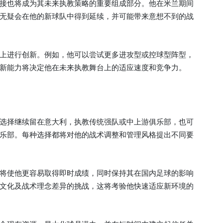
接也将成为其未来执教策略的重要组成部分。他在米兰期间
无疑会在他的新球队中得到延续，并可能带来意想不到的战
上进行创新。例如，他可以尝试更多进攻型或控球型阵型，
新能力将决定他在未来执教舞台上的适应速度和竞争力。
选择继续留在意大利，执教传统强队或中上游俱乐部，也可
乐部。每种选择都将对他的战术调整和管理风格提出不同要
将使他更容易取得即时成绩，同时保持其在国内足球的影响
文化及战术理念差异的挑战，这将考验他快速适应新环境的