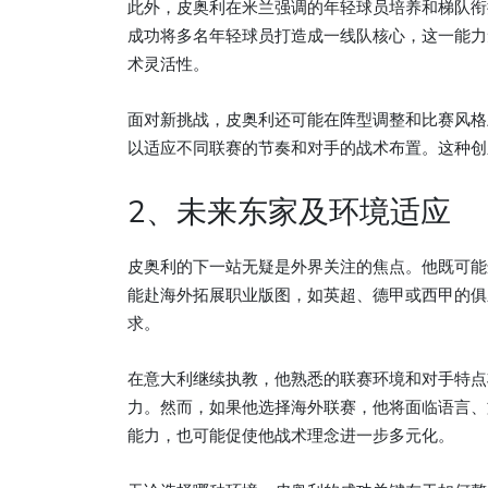
此外，皮奥利在米兰强调的年轻球员培养和梯队衔
成功将多名年轻球员打造成一线队核心，这一能力
术灵活性。
面对新挑战，皮奥利还可能在阵型调整和比赛风格
以适应不同联赛的节奏和对手的战术布置。这种创
2、未来东家及环境适应
皮奥利的下一站无疑是外界关注的焦点。他既可能
能赴海外拓展职业版图，如英超、德甲或西甲的俱
求。
在意大利继续执教，他熟悉的联赛环境和对手特点
力。然而，如果他选择海外联赛，他将面临语言、
能力，也可能促使他战术理念进一步多元化。