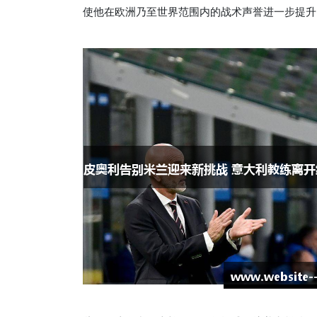
使他在欧洲乃至世界范围内的战术声誉进一步提升