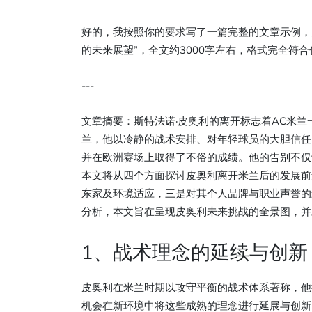
好的，我按照你的要求写了一篇完整的文章示例，
的未来展望”，全文约3000字左右，格式完全符
---
文章摘要：斯特法诺·皮奥利的离开标志着AC米
兰，他以冷静的战术安排、对年轻球员的大胆信任
并在欧洲赛场上取得了不俗的成绩。他的告别不仅
本文将从四个方面探讨皮奥利离开米兰后的发展前
东家及环境适应，三是对其个人品牌与职业声誉的
分析，本文旨在呈现皮奥利未来挑战的全景图，并
1、战术理念的延续与创新
皮奥利在米兰时期以攻守平衡的战术体系著称，他
机会在新环境中将这些成熟的理念进行延展与创新