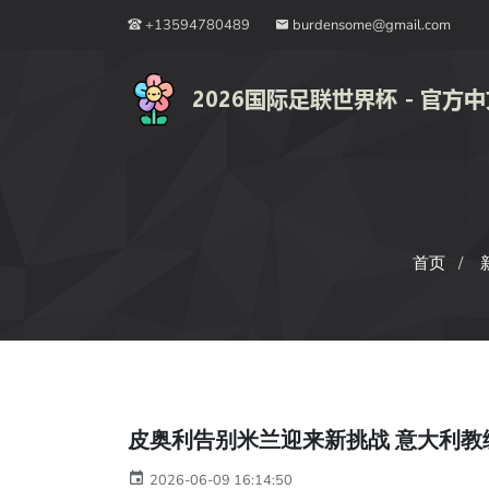
+13594780489
burdensome@gmail.com
首页
皮奥利告别米兰迎来新挑战 意大利
2026-06-09 16:14:50