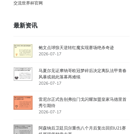
交流世界杯官网
最新资讯
鲍文点球惊天逆转红魔实现赛场绝杀奇迹
2026-07-17
马夏尔见证摩纳哥欧冠梦碎后决定离队法甲青春
风暴或就此落幕再难续
2026-07-17
雷尼尔正式告别弗拉门戈闪耀加盟皇家马德里首
秀引期待
2026-07-17
阿森纳后卫廷贝尔重伤八个月后复出回归U21赛