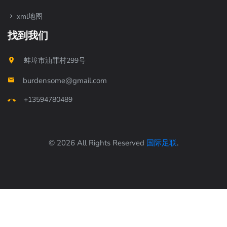
xml地图
找到我们
蚌埠市油罪村299号
burdensome@gmail.com
+13594780489
© 2026 All Rights Reserved
国际足联
.