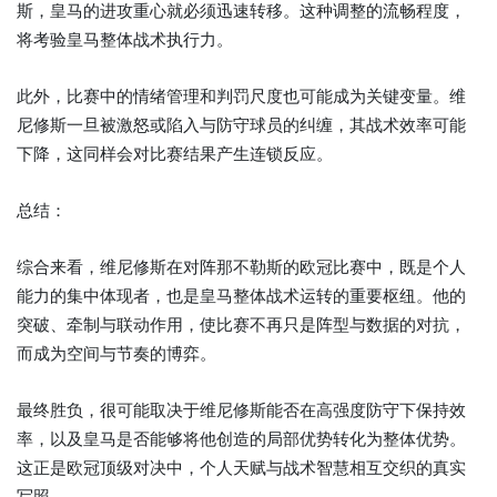
斯，皇马的进攻重心就必须迅速转移。这种调整的流畅程度，
将考验皇马整体战术执行力。
此外，比赛中的情绪管理和判罚尺度也可能成为关键变量。维
尼修斯一旦被激怒或陷入与防守球员的纠缠，其战术效率可能
下降，这同样会对比赛结果产生连锁反应。
总结：
综合来看，维尼修斯在对阵那不勒斯的欧冠比赛中，既是个人
能力的集中体现者，也是皇马整体战术运转的重要枢纽。他的
突破、牵制与联动作用，使比赛不再只是阵型与数据的对抗，
而成为空间与节奏的博弈。
最终胜负，很可能取决于维尼修斯能否在高强度防守下保持效
率，以及皇马是否能够将他创造的局部优势转化为整体优势。
这正是欧冠顶级对决中，个人天赋与战术智慧相互交织的真实