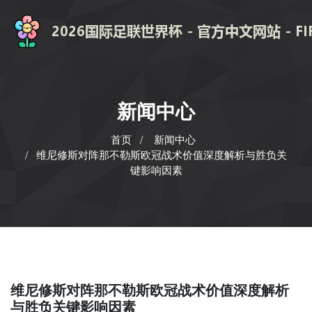
新闻中心
首页
新闻中心
维尼修斯对阵那不勒斯欧冠战术价值深度解析与胜负关
键影响因素
维尼修斯对阵那不勒斯欧冠战术价值深度解析
与胜负关键影响因素