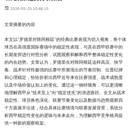
2026-05-25 10:46:15
文章摘要的内容
本文以“罗德里对阵阿根廷”的经典比赛表现为切入视角，将个体
球员在高强度国际赛场中的稳定性表现，与其在西甲联赛中的
长期发挥进行对照分析，试图观察和解释西甲整体稳定性变化
的内在趋势。文章认为，罗德里在对阵阿根廷这样高压、快节
奏、战术针对性极强的比赛中所展现出的节奏控制、位置纪律
和心理稳定，恰恰折射出西甲近年来在比赛强度、战术成熟度
以及中场价值认知上的变化。通过这一独特视角，可以更清晰
地理解西甲从“技术至上”向“稳定优先”的演进路径。全文从战术
稳定性、球员角色演化、联赛节奏变化以及数据与趋势观察四
个方面展开论述，结合具体比赛情境与联赛发展背景，系统分
析西甲稳定性变化的逻辑与未来走向，为理解西甲竞争格局提
供一种新的观察框架。