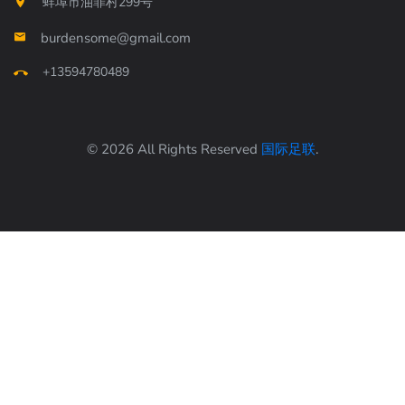
蚌埠市油罪村299号
burdensome@gmail.com
+13594780489
© 2026 All Rights Reserved
国际足联
.