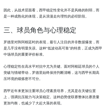
因此，从战术层面看，西甲稳定性变化并不是风格的削弱，而
是一种成熟化的体现，是从浪漫走向理性的必经阶段。
三、球员角色与心理稳定
罗德里对阵阿根廷时的表现，最引人注目的并非数据爆发，而
是几乎没有明显失误。这种“低波动高可靠”的特质，正成为西甲
中场球员的重要评价标准。
心理稳定性在高水平对抗中尤为关键。面对阿根廷球员的个人
突破与情绪带动，罗德里始终保持判断清晰，这与西甲长期高
压环境的锻炼密不可分。
西甲近年来更加注重球员心理素质培养，尤其是在关键位置
上，强调抗压能力与决策稳定。这种趋势使联赛整体比赛质量
更加均衡，也减少了大起大落的表现。