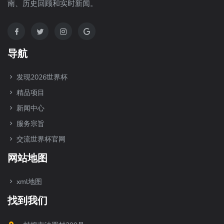
南、历史回顾和实时新闻。
导航
发现2026世界杯
精品项目
新闻中心
服务宗旨
交流世界杯官网
网站地图
xml地图
找到我们