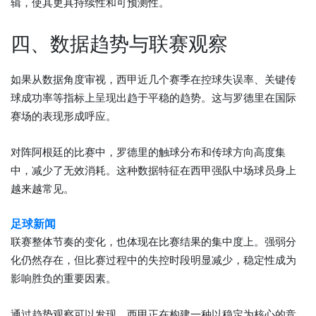
辑，使其更具持续性和可预测性。
四、数据趋势与联赛观察
如果从数据角度审视，西甲近几个赛季在控球失误率、关键传
球成功率等指标上呈现出趋于平稳的趋势。这与罗德里在国际
赛场的表现形成呼应。
对阵阿根廷的比赛中，罗德里的触球分布和传球方向高度集
中，减少了无效消耗。这种数据特征在西甲强队中场球员身上
越来越常见。
足球新闻
联赛整体节奏的变化，也体现在比赛结果的集中度上。强弱分
化仍然存在，但比赛过程中的失控时段明显减少，稳定性成为
影响胜负的重要因素。
通过趋势观察可以发现，西甲正在构建一种以稳定为核心的竞