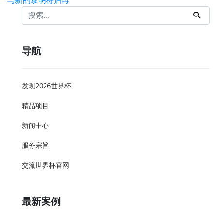
与新的黎明将启再
导航
发现2026世界杯
精品项目
新闻中心
服务宗旨
交流世界杯官网
最新案例