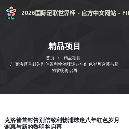
精品项目
首页
精品项目
克洛普首封告别信致利物浦球迷八年红色岁月谢幕与新
的黎明将启再
克洛普首封告别信致利物浦球迷八年红色岁月
谢幕与新的黎明将启再