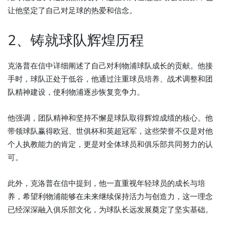
让他坚定了自己对足球的热爱和信念。
2、铸就球队辉煌历程
克洛普在信中详细阐述了自己对利物浦球队成长的贡献。他接
手时，球队正处于低谷，他通过注重球员培养、战术调整和团
队精神建设，使利物浦逐步恢复竞争力。
他强调，团队精神和坚持不懈是球队取得辉煌成绩的核心。他
带领球队赢得欧冠、世俱杯和英超冠军，这些荣誉不仅是对他
个人执教能力的肯定，更是对全体球员和俱乐部共同努力的认
可。
此外，克洛普在信中提到，他一直重视年轻球员的成长与培
养，希望利物浦能够在未来继续保持活力与创造力，这一理念
已经深深融入俱乐部文化，为球队长远发展奠定了坚实基础。