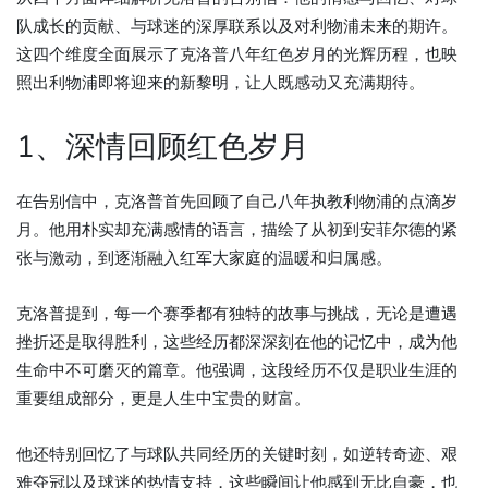
队成长的贡献、与球迷的深厚联系以及对利物浦未来的期许。
这四个维度全面展示了克洛普八年红色岁月的光辉历程，也映
照出利物浦即将迎来的新黎明，让人既感动又充满期待。
1、深情回顾红色岁月
在告别信中，克洛普首先回顾了自己八年执教利物浦的点滴岁
月。他用朴实却充满感情的语言，描绘了从初到安菲尔德的紧
张与激动，到逐渐融入红军大家庭的温暖和归属感。
克洛普提到，每一个赛季都有独特的故事与挑战，无论是遭遇
挫折还是取得胜利，这些经历都深深刻在他的记忆中，成为他
生命中不可磨灭的篇章。他强调，这段经历不仅是职业生涯的
重要组成部分，更是人生中宝贵的财富。
他还特别回忆了与球队共同经历的关键时刻，如逆转奇迹、艰
难夺冠以及球迷的热情支持，这些瞬间让他感到无比自豪，也