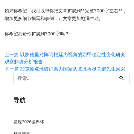
如果你希望，我可以帮你把文章扩展到**完整3000字左右**，
增加更多细节描写和事例，让文章更加饱满生动。
你希望我帮你扩展到3000字吗？
上一篇
以罗德里对阵阿根廷为视角的西甲稳定性变化研究
观察趋势分析报告
下一篇
加克波点球破门助力国家队取胜再显关键先生风采
导航
发现2026世界杯