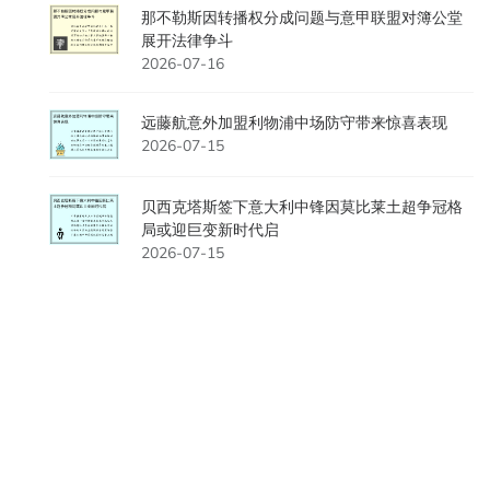
那不勒斯因转播权分成问题与意甲联盟对簿公堂
展开法律争斗
2026-07-16
远藤航意外加盟利物浦中场防守带来惊喜表现
2026-07-15
贝西克塔斯签下意大利中锋因莫比莱土超争冠格
局或迎巨变新时代启
2026-07-15