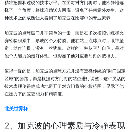
精准把握和过硬的技术水平。在面对对方门将时，他冷静地选
择了一个角度，将球准确送入网底，避免了任何意外发生。这
种技术上的成熟让人看到了加克波在比赛中的专业素养。
加克波的点球破门并非简单的一击，而是在多次模拟训练和比
赛经验积累中，形成的个人特质。他在站上点球点时，眼神坚
定，动作连贯，没有一丝犹豫。这样的一种从容与自信，是对
他个人能力的最好体现，也彰显了他对重要时刻的把控力。
值得一提的是，加克波的点球方式并没有遵循传统的“射门固定
区域”的套路，而是根据对方门将的站位进行调整，这种灵活的
技术表现使得他成功地避开了对方门将的扑救范围，显示了他
在压力下的应变能力和精确度。
北美世界杯
2、加克波的心理素质与冷静表现