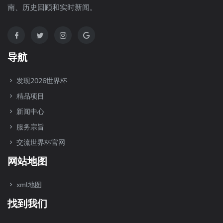
南、历史回顾和实时新闻。
导航
发现2026世界杯
精品项目
新闻中心
服务宗旨
交流世界杯官网
网站地图
xml地图
找到我们