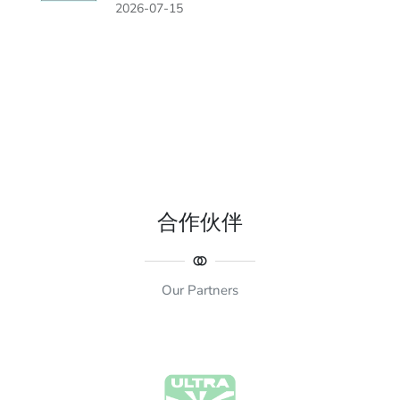
2026-07-15
合作伙伴
Our Partners